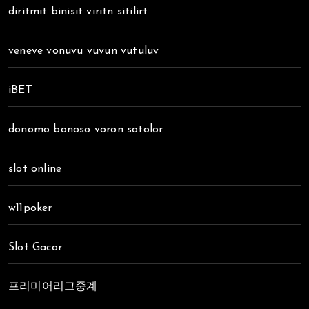
diritmit binisit viritn sitilirt
veneve vonuvu vuvun vutuluv
iBET
donomo bonoso voron sotolor
slot online
w11poker
Slot Gacor
프리미어리그중계