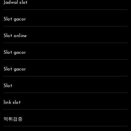
Jadwal slot
Slot gacor
Slot online
Slot gacor
Slot gacor
Slot
link slot
먹튀검증