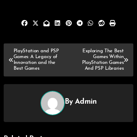
PlayStation and PSP
Exploring The Best
Games: A Legacy of
Games Within
Innovation and the
PlayStation Games
Best Games
And PSP Libraries
By
Admin