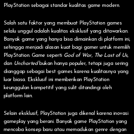
PlayStation sebagai standar kualitas game modern.
Salah satu faktor yang membuat PlayStation games
selalu unggul adalah kualitas eksklusif yang ditawarkan.
Banyak game yang hanya bisa dimainkan di platform ini,
sehingga menjadi alasan kuat bagi gamer untuk memilih
PlayStation. Game seperti
God of War
,
The Last of Us
,
dan
Uncharted
bukan hanya populer, tetapi juga sering
dianggap sebagai best games karena kualitasnya yang
luar biasa. Eksklusif ini memberikan PlayStation
keunggulan kompetitif yang sulit ditandingi oleh
platform lain.
Selain eksklusif, PlayStation juga dikenal karena inovasi
gameplay yang berani. Banyak game PlayStation yang
mencoba konsep baru atau memadukan genre dengan