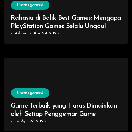
Uncategorized
Rahasia di Balik Best Games: Mengapa
PlayStation Games Selalu Unggul
Admin
Apr 29, 2026
Uncategorized
Game Terbaik yang Harus Dimainkan
oleh Setiap Penggemar Game
Apr 27, 2026