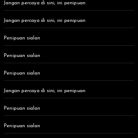
Jangan percaya di sini, ini penipuan
Jangan percaya di sini, ini penipuan
Penipuan sialan
Penipuan sialan
Penipuan sialan
Jangan percaya di sini, ini penipuan
Penipuan sialan
Penipuan sialan