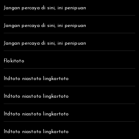
Jangan percaya di sini, ini penipuan
Jangan percaya di sini, ini penipuan
Jangan percaya di sini, ini penipuan
flokitoto
ltdtoto niastoto lingkartoto
ltdtoto niastoto lingkartoto
ltdtoto niastoto lingkartoto
ltdtoto niastoto lingkartoto