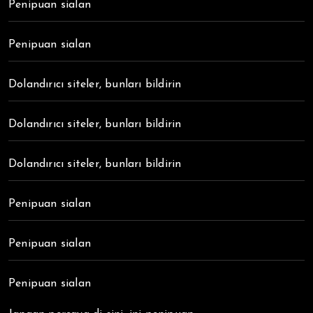
Penipuan sialan
Penipuan sialan
Dolandırıcı siteler, bunları bildirin
Dolandırıcı siteler, bunları bildirin
Dolandırıcı siteler, bunları bildirin
Penipuan sialan
Penipuan sialan
Penipuan sialan