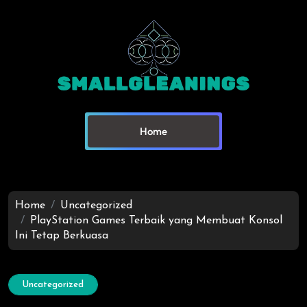
Home
Home
Uncategorized
PlayStation Games Terbaik yang Membuat Konsol
Ini Tetap Berkuasa
Uncategorized